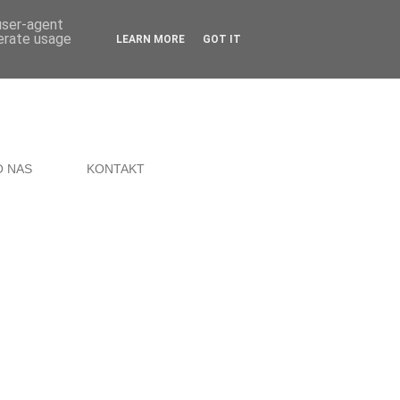
 user-agent
nerate usage
LEARN MORE
GOT IT
O NAS
KONTAKT