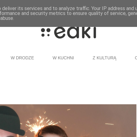
deliver its services and to analyze traffic. Your IP address and
formance and security metrics to ensure quality of service, ge
 abuse.
W DRODZE
W KUCHNI
Z KULTURĄ