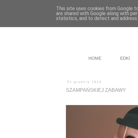
This site uses cookies from Google to 
are shared with Google along with per
statistics, and to detect and address
HOME
EDKI
31 grudnia 2014
SZAMPAŃSKIEJ ZABAWY