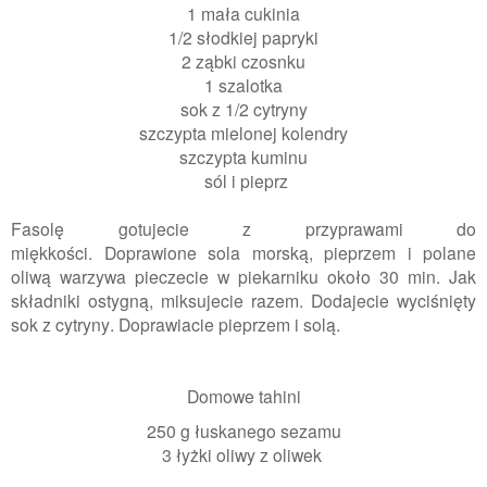
1 mała cukinia
1/2 słodkiej papryki
2 ząbki czosnku
1 szalotka
sok z 1/2 cytryny
szczypta mielonej kolendry
szczypta kuminu
sól i pieprz
Fasolę gotujecie z przyprawami do
miękkości.
Doprawione
sola morską, pieprzem i polane
oliwą warzywa
pieczecie w piekarniku około 30 min.
Jak
składniki ostygną, miksujecie razem. Dodajecie wyciśnięty
sok z cytryny.
Doprawiacie pieprzem i solą.
Domowe tahini
250 g łuskanego sezamu
3 łyżki oliwy z oliwek