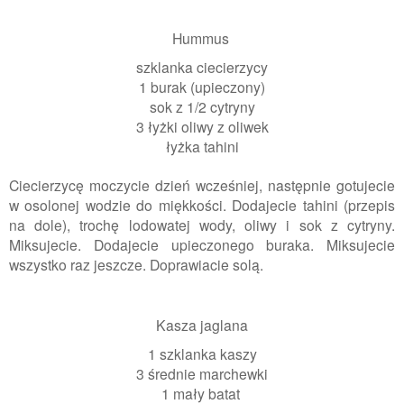
Hummus
szklanka ciecierzycy
1 burak (upieczony)
sok z 1/2 cytryny
3 łyżki oliwy z oliwek
łyżka tahini
Ciecierzycę moczycie dzień wcześniej, następnie gotujecie
w osolonej wodzie do miękkości. Dodajecie tahini (przepis
na dole), trochę lodowatej wody, oliwy i sok z cytryny.
Miksujecie. Dodajecie upieczonego buraka. Miksujecie
wszystko raz jeszcze. Doprawiacie solą.
Kasza jaglana
1 szklanka kaszy
3 średnie marchewki
1 mały batat