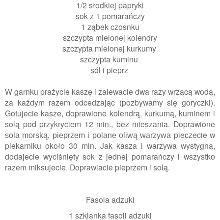
1/2 słodkiej
papryki
sok z 1 pomarańczy
1 ząbek czosnku
szczypta mielonej k
olendry
szczypta mielonej
kurkumy
szczypta kuminu
sól i pieprz
W garnku prażycie kaszę i zalewacie dwa razy wrzącą wodą,
za każdym razem odcedzając (pozbywamy się goryczki)
.
Gotujecie kasze, doprawione kolendrą, kurkumą, kuminem i
solą pod przykryciem 12 min., bez mieszania. Doprawione
pieczecie w
sola morską, pieprzem i polane oliwą warzywa
piekarniku około 30 min. Jak kasza i warzywa wystygną,
dodajecie wyciśnięty sok z jednej pomarańczy i wszystko
razem miksujecie. Doprawiacie pieprzem i solą.
Fasola adzuki
1 szklanka fasoli adzuki