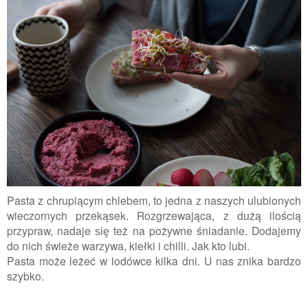
Pasta z chrupiącym chlebem, to jedna z naszych ulubionych
wieczornych przekąsek. Rozgrzewająca, z dużą ilością
przypraw, nadaje
też na pożywne śniadanie. Dodajemy
się
do nich świeże warzywa, kiełki i chilli. Jak kto lubi.
Pasta może leżeć w lodówce kilka dni. U nas znika bardzo
szybko.