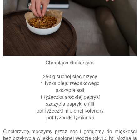
Chrupiąca ciecierzyca
250 g suchej ciecierzycy
1 łyżka oleju rzepakowego
szczypta soli
1 łyżeczka słodkiej papryki
szczypta papryki chilli
pół łyżeczki mielonej kolendry
pół łyżeczki tymianku
Ciecierzycę moczymy przez noc i gotujemy do miękkości
bez przykrycia w lekko osolonej wodzie (ok.1,5 h). Można ją