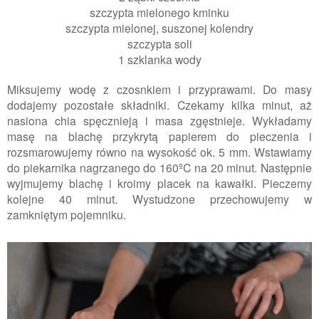
szczypta mielonego kminku
szczypta mielonej, suszonej kolendry
szczypta soli
1 szklanka wody
Miksujemy wodę z czosnkiem i przyprawami. Do masy
dodajemy pozostałe składniki. Czekamy kilka minut, aż
nasiona chia spęcznieją i masa zgęstnieje. Wykładamy
masę na blachę przykrytą papierem do pieczenia i
rozsmarowujemy równo na wysokość ok. 5 mm. Wstawiamy
do piekarnika nagrzanego do 160ºC na 20 minut. Następnie
wyjmujemy blachę i kroimy placek na kawałki. Pieczemy
kolejne 40 minut. Wystudzone przechowujemy w
zamkniętym pojemniku.