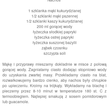
1 szklanka mąki kukurydzianej
1/2 szklanki mąki pszennej
1/2 szklanki kaszy kukurydzianej
200 ml gorącej wody
łyżeczka słodkiej papryki
łyżeczka ostrej papryki
łyżeczka suszonej bazylii
ząbek czosnku
szczypta soli
Mąkę i przyprawy mieszamy dokładnie w misce z połową
gorącej wody. Zagniatamy ciasto dodając stopniowo wody
do uzyskania zwartej masy. Przekładamy ciasto na blat,
rozwałkowujemy bardzo cienko, aby nachos były chrupkie
po upieczeniu. Kroimy na trójkąty. Wykładamy na blachę i
pieczemy przez 8-10 minut w temperaturze 180 st. C z
termoobiegiem.
Najlepiej
smakują z sosem pomidorowym
lub guacamole.