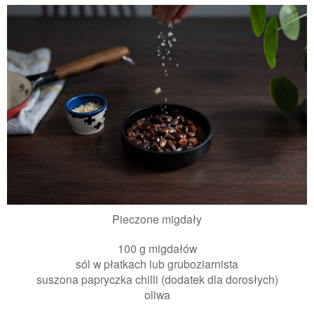
Pieczone migdały
100 g migdałów
sól w płatkach lub gruboziarnista
suszona papryczka chilli (dodatek dla dorosłych)
oliwa