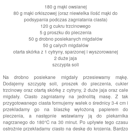
180 g mąki owsianej
80 g mąki orkiszowej (oraz niewielka ilość mąki do
podsypania podczas zagniatania ciasta)
120 g cukru trzcinowego
5 g proszku do pieczenia
50 g drobno posiekanych migdałów
50 g całych migdałów
otarta skórka z 1 cytryny, sparzonej i wyszorowanej
2 duże jaja
szczypta soli
Na drobno posiekane migdały przesiewamy mąkę.
Dodajemy szczyptę soli, proszek do pieczenia, cukier
trzcinowy oraz otartą skórkę z cytryny, 2 duże jaja oraz całe
migdały. Ciasto zagniatamy na jednolitą masę. Z tak
przygotowanego ciasta formujemy wałek o średnicy 3-4 cm i
przekładamy go na blaszkę wyłożoną papierem do
pieczenia, a następnie wstawiamy ją do piekarnika
nagrzanego do 180°C na 30 minut. Po upływie tego czasu
ostrożnie przekładamy ciasto na deskę do krojenia. Bardzo