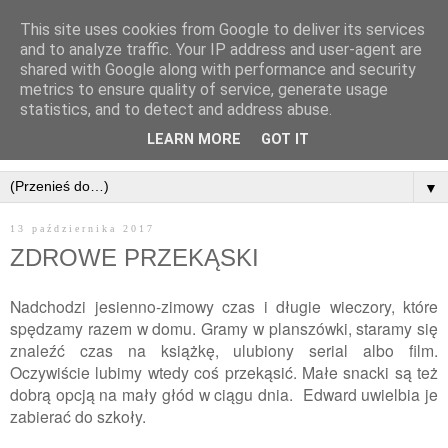
This site uses cookies from Google to deliver its services
and to analyze traffic. Your IP address and user-agent are
shared with Google along with performance and security
metrics to ensure quality of service, generate usage
statistics, and to detect and address abuse.
LEARN MORE
GOT IT
▼
13 października 2017
ZDROWE PRZEKĄSKI
Nadchodzi jesienno-zimowy czas i długie wieczory, które
spędzamy razem w domu. Gramy w planszówki, staramy się
znaleźć czas na książkę, ulubiony serial albo film.
Oczywiście lubimy wtedy coś przekąsić.
Małe snacki są też
dobrą opcją na mały głód w ciągu dnia. Edward uwielbia je
zabierać do szkoły.