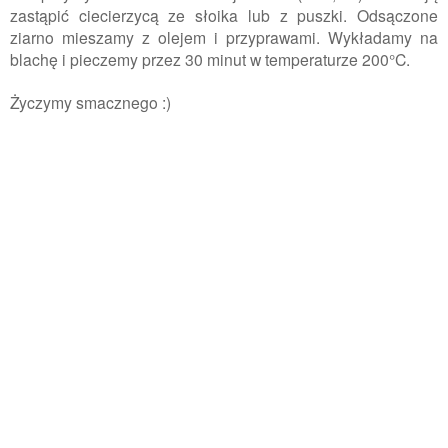
zastąpić ciecierzycą ze słoika lub z puszki. Odsączone
ziarno mieszamy z olejem i przyprawami. Wykładamy na
blachę i pieczemy przez 30 minut w temperaturze 200°C.
Życzymy smacznego :)