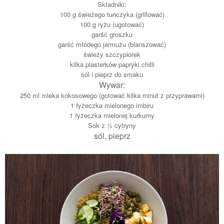
Składniki:
100 g świeżego tuńczyka (grillować)
100 g ryżu (ugotować)
garść groszku
garść młodego jarmużu (blanszować)
świeży szczypiorek
kilka plasterków papryki chilli
sól i pieprz do smaku
Wywar:
250 ml mleka kokosowego (gotować kilka minut z przyprawami)
1 łyżeczka mielonego imbiru
1 łyżeczka mielonej kurkumy
Sok z ½ cytryny
sól, pieprz