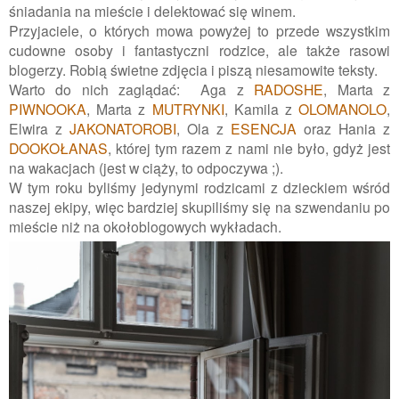
śniadania na mieście i delektować się winem.
Przyjaciele, o których mowa powyżej to przede wszystkim
cudowne osoby i fantastyczni rodzice, ale także rasowi
blogerzy. Robią świetne zdjęcia i piszą niesamowite teksty.
Warto do nich zaglądać: Aga z
RADOSHE
, Marta z
PIWNOOKA
, Marta z
MUTRYNKI
, Kamila z
OLOMANOLO
,
Elwira z
JAKONATOROBI
, Ola z
ESENCJA
oraz Hania z
DOOKOŁANAS
, której tym razem z nami nie było, gdyż jest
na wakacjach (jest w ciąży, to odpoczywa ;).
W tym roku byliśmy jedynymi rodzicami z dzieckiem wśród
naszej ekipy, więc bardziej skupiliśmy się na szwendaniu po
mieście niż na okołoblogowych wykładach.