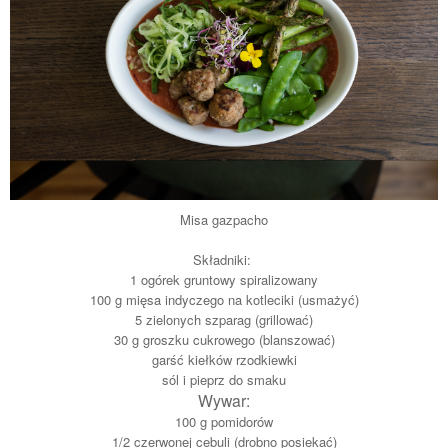
Misa gazpacho
Składniki:
1 ogórek gruntowy spiralizowany
100 g mięsa indyczego na kotleciki (usmażyć)
5 zielonych szparag (grillować)
30 g groszku cukrowego (blanszować)
garść kiełków rzodkiewki
sól i pieprz do smaku
Wywar:
100 g pomidorów
1/2 czerwonej cebuli (drobno posiekać)