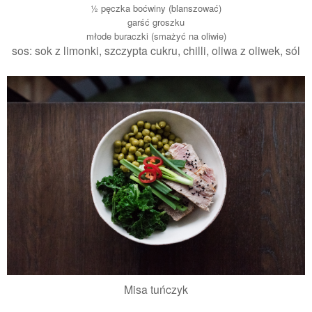
½ pęczka boćwiny (blanszować)
garść groszku
młode buraczki (smażyć na oliwie)
sos: sok z limonki, szczypta cukru, chilli, oliwa z oliwek, sól
Misa tuńczyk