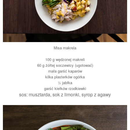
Misa makrela
100 g wędzonej makreli
60 g żółtej soczewicy (ugotować)
mała garść kaparów
kilka plasterków ogórka
½ jabłka
garść kiełków rzodkiewki
sos: musztarda, sok z limonki, syrop z agawy