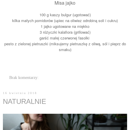
Misa jajko
100 g kaszy bulgur (ugotować)
kilka małych pomidorów (upiec na oliwiez odrobiną soli i cukru)
1 jajko ugotowane na miękko
3 różyczki kalafiora (grillować)
garść małej czerwonej fasolki
pesto z zielonej pietruszki (miksujemy pietruszkę z oliwą, sól i pieprz do
smaku)
Brak komentarzy:
16 kwietnia 2018
NATURALNIE