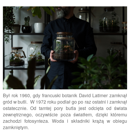
Był rok 1960, gdy francuski botanik David Latimer zamknął
gród w butli. W 1972 roku podlał go po raz ostatni i zamknął
ostatecznie. Od tamtej pory butla jest odcięta od świata
zewnętrznego, oczywiście poza światłem, dzięki któremu
zachodzi fotosynteza. Woda i składniki krążą w obiegu
zamkniętym.