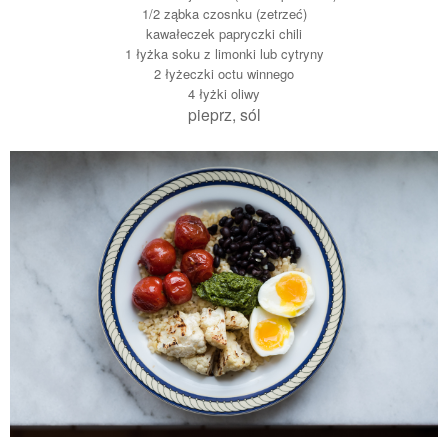
1/2 ząbka czosnku (zetrzeć)
kawałeczek papryczki chili
1 łyżka soku z limonki lub cytryny
2 łyżeczki octu winnego
4 łyżki oliwy
pieprz, sól