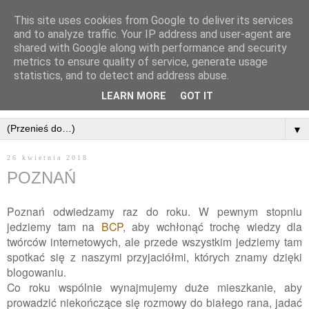
This site uses cookies from Google to deliver its services
and to analyze traffic. Your IP address and user-agent are
shared with Google along with performance and security
metrics to ensure quality of service, generate usage
statistics, and to detect and address abuse.
LEARN MORE
GOT IT
▼
26 kwietnia 2018
POZNAŃ
Poznań odwiedzamy raz do roku. W pewnym stopniu
jedziemy tam na
BCP
, aby wchłonąć trochę wiedzy dla
twórców internetowych, ale przede wszystkim jedziemy tam
spotkać się z naszymi przyjaciółmi, których znamy dzięki
blogowaniu.
Co roku wspólnie wynajmujemy duże mieszkanie, aby
prowadzić niekończące się rozmowy do białego rana, jadać